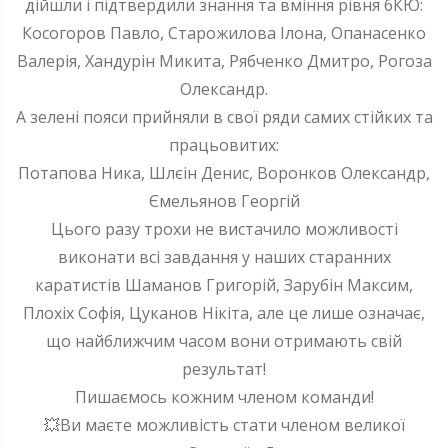
дійшли і підтвердили знання та вміння рівня 6КЮ:
Косогоров Павло, Старожилова Ілона, Опанасенко
Валерія, Хандурін Микита, Рябченко Дмитро, Рогоза
Олександр.
А зелені пояси прийняли в свої ряди самих стійких та
працьовитих:
Потапова Ника, Шлєін Денис, Воронков Олександр,
Ємельянов Георгій
Цього разу трохи не вистачило можливості
виконати всі завдання у наших старанних
каратистів Шаманов Григорій, Зарубiн Максим,
Плохix Софiя, Цуканов Нікіта, але це лише означає,
що найближчим часом вони отримають свій
результат!
Пишаємось кожним членом команди!
💥Ви маєте можливість стати членом великої