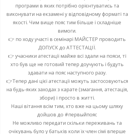
програми в яких потрібно орієнтуватись та
виконувати на екзамені у відповідному форматі та
якості. Чим вище пояс тим більше і складніше
вимоги.
👉 по ходу участі в семінарі МАЙСТЕР проводить
ДОПУСК до АТТЕСТАЦІЇ.
👉 учасники атестації майже всі здали на пояси, ті
хто був ще не готовий тепер доучують і будуть
здавати на пояс наступного разу.
👉Тепер дані цієї атестації можуть застосовуються
на будь-яких заходах з карате (змагання, атестація,
збори) і просто в житті.
Наші вітання всім тим, хто вже на цьому шляху
дойшов до #первыйпояс
Не можливо передати скільки переживань та
очікувань було у батьків коли їх член сімї вперше