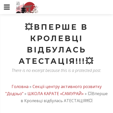
💥ВПЕРШЕ В
КРОЛЕВЦІ
ВІДБУЛАСЬ
АТЕСТАЦІЯ!!!💥
There is no excerpt because this is a protected post.
Головна
»
Секції центру активного розвитку
"Додзьо"
»
ШКОЛА КАРАТЕ «САМУРАЙ»
»
💥Вперше
в Кролевці відбулась АТЕСТАЦІЯ!!!💥