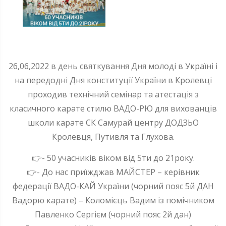
26,06,2022 в день святкування Дня молоді в Україні і
на передодні Дня конституції України в Кролевці
проходив технічний семінар та атестація з
класичного карате стилю ВАДО-РЮ для вихованців
школи карате СК Самурай центру ДОДЗЬО
Кролевця, Путивля та Глухова.
👉- 50 учасників віком від 5ти до 21року.
👉- До нас приїжджав МАЙСТЕР – керівник
федерації ВАДО-КАЙ України (чорний пояс 5й ДАН
Вадорю карате) – Коломієць Вадим із помічником
Павленко Сергієм (чорний пояс 2й дан)