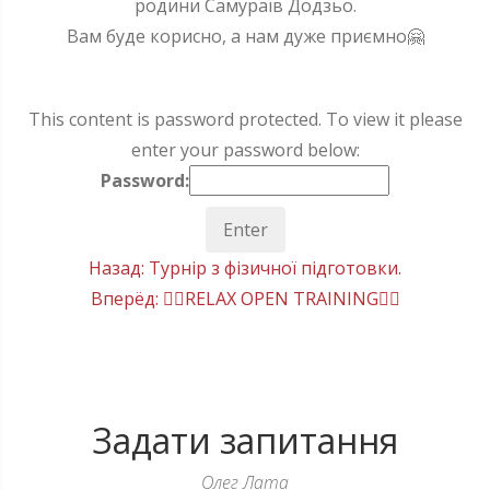
родини Самураїв Додзьо.
Вам буде корисно, а нам дуже приємно🤗
This content is password protected. To view it please
enter your password below:
Password:
Post
Назад:
Турнір з фізичної підготовки.
Вперёд:
🤸‍♀️RELAX OPEN TRAINING🤸‍♀️
navigation
Задати запитання
Олег Лата