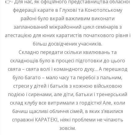
👉- Для нас, як офіційного представництва обласної
федерації карате в Глухові та Конотопському
районі було вкрай важливим виконати
запланований міжрайонний цикл семінарів з
атестацією для юних каратистів початкового рівня і
більш досвідчених учасників.
Складно передати скільки хвилювань та
складнощів було в процесі підготовки до цього
свята – свята волі і командного духу… А перешкод
було багато – мало часу та перебої з пальним,
стреси у дітей і батьків з кожною військовою
подією і сиренами, але діти, батьки і тренерський
склад клубу все витримали з гордістю! Але, коли
бачиш щасливі обличчя сімей, в яких з’явилися
справжні КАРАТЕКІ, ніякі проблеми не чіпають
зовсім.