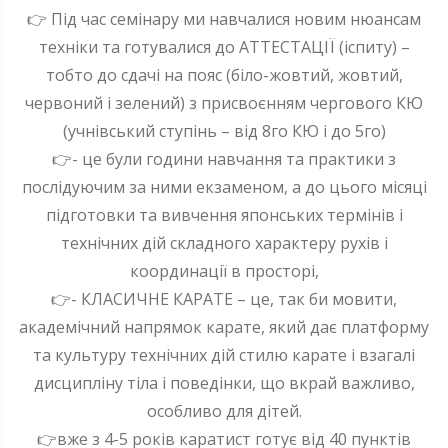
👉 Під час семінару ми навчалися новим нюансам
техніки та готувалися до АТТЕСТАЦІЇ (іспиту) –
тобто до сдачі на пояс (біло-жовтий, жовтий,
червоний і зелений) з присвоєнням чергового КЮ
(учнівський ступінь – від 8го КЮ і до 5го)
👉- це були години навчання та практики з
послідуючим за ними екзаменом, а до цього місяці
підготовки та вивчення японських термінів і
технічних дій складного характеру рухів і
координації в просторі,
👉- КЛАСИЧНЕ КАРАТЕ – це, так би мовити,
академічний напрямок карате, який дає платформу
та культуру технічних дій стилю карате і взагалі
дисципліну тіла і поведінки, що вкрай важливо,
особливо для дітей.
👉вже з 4-5 років каратист готує від 40 пунктів