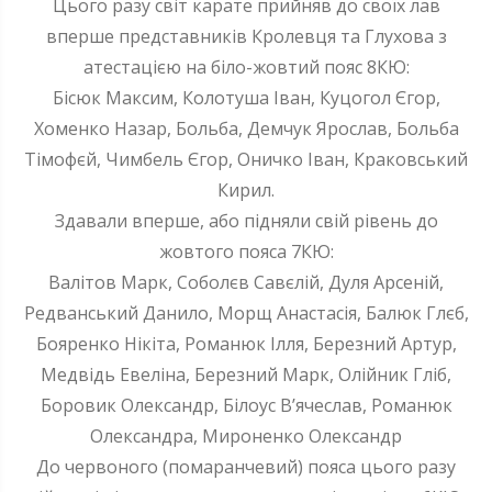
Цього разу світ карате прийняв до своїх лав
вперше представників Кролевця та Глухова з
атестацією на біло-жовтий пояс 8КЮ:
Бісюк Максим, Колотуша Іван, Куцогол Єгор,
Хоменко Назар, Больба, Демчук Ярослав, Больба
Тімофєй, Чимбель Єгор, Оничко Іван, Краковський
Кирил.
Здавали вперше, або підняли свій рівень до
жовтого пояса 7КЮ:
Валітов Марк, Соболєв Савєлій, Дуля Арсеній,
Редванський Данило, Морщ Анастасія, Балюк Глєб,
Бояренко Нікіта, Романюк Ілля, Березний Артур,
Медвідь Евеліна, Березний Марк, Олійник Гліб,
Боровик Олександр, Білоус В’ячеслав, Романюк
Олександра, Мироненко Олександр
До червоного (помаранчевий) пояса цього разу