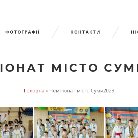
ФОТОГРАФІЇ
КОНТАКТИ
І
ІОНАТ МІСТО СУМ
Головна
»
Чемпіонат місто Суми2023