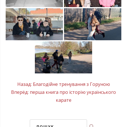
Post
Назад:
Благодійне тренування з Горуною
Вперёд:
перша книга про історію українського
navigation
карате
ПОШУК