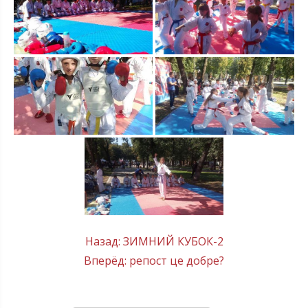
Post
Назад:
ЗИМНИЙ КУБОК-2
Вперёд:
репост це добре?
navigation