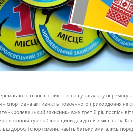
еремагають і своєю стійкістю нашу загальну перемогу 
я – спортивна активність повоєнного прикордоння не с
е «Кролевецький захисник» вже третій рік поспіль віт
йшов осінній турнір Сіверщини для дітей з міст та сіл 
більш дорослі спортсмени, навіть батьки змагались поряд