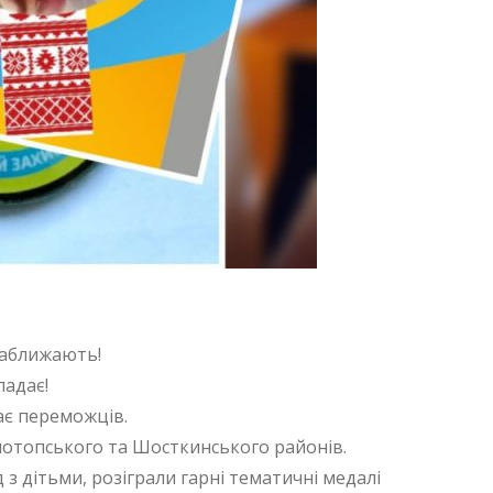
наближають!
падає!
ає переможців.
Конотопського та Шосткинського районів.
 з дітьми, розіграли гарні тематичні медалі