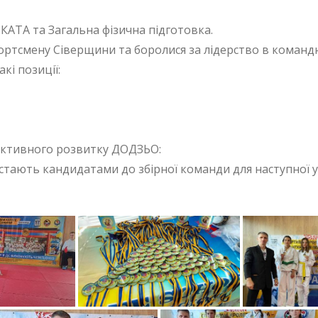
 КАТА та Загальна фізична підготовка.
ртсмену Сіверщини та боролися за лідерство в командн
кі позиції:
активного розвитку ДОДЗЬО:
тають кандидатами до збірної команди для наступної уч