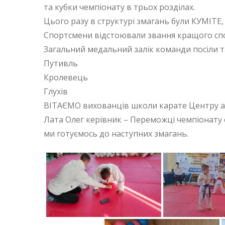
та кубки чемпіонату в трьох розділах.
Цього разу в структурі змагань були КУМІТЕ,
Спортсмени відстоювали звання кращого спо
Загальний медальний залік команди посіли та
Путивль
Кролевець
Глухів
ВІТАЄМО вихованців школи карате Центру 
Лата Олег керівник – Переможці чемпіонату с
ми готуємось до наступних змагань.