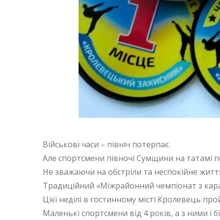
Військові часи – північ потерпає.
Але спортсмени півночі Сумщини на татамі п
Не зважаючи на обстріли та неспокійне житт
Традиційний «Міжрайонний чемпіонат з карат
Цієї неділі в гостинному місті Кролевець про
Маленькі спортсмени від 4 років, а з ними і 