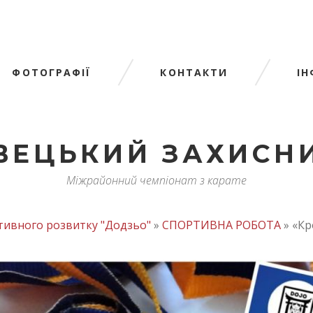
ФОТОГРАФІЇ
КОНТАКТИ
І
ВЕЦЬКИЙ ЗАХИСНИ
Міжрайонний чемпіонат з карате
ктивного розвитку "Додзьо"
»
СПОРТИВНА РОБОТА
»
«Кр