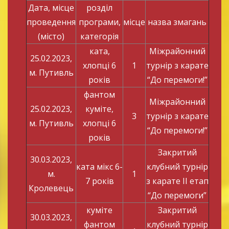
Дата, місце
розділ
проведення
програми,
місце
назва змагань
(місто)
категорія
ката,
Міжрайонний
25.02.2023,
хлопці 6
1
турнір з карате
м. Путивль
років
“До перемоги!”
фантом
Міжрайонний
25.02.2023,
куміте,
3
турнір з карате
м. Путивль
хлопці 6
“До перемоги!”
років
Закритий
30.03.2023,
ката мікс 6-
клубний турнір
м.
1
7 років
з карате ІІ етап
Кролевець
“До перемоги”
куміте
Закритий
30.03.2023,
фантом
клубний турнір