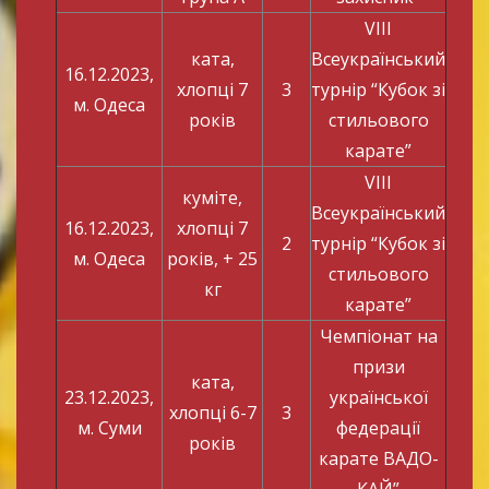
VIII
ката,
Всеукраїнський
16.12.2023,
хлопці 7
3
турнір “Кубок зі
м. Одеса
років
стильового
карате”
VIII
куміте,
Всеукраїнський
16.12.2023,
хлопці 7
2
турнір “Кубок зі
м. Одеса
років, + 25
стильового
кг
карате”
Чемпіонат на
призи
ката,
23.12.2023,
української
хлопці 6-7
3
м. Суми
федерації
років
карате ВАДО-
КАЙ”