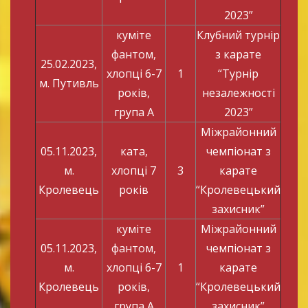
2023”
куміте
Клубний турнір
фантом,
з карате
25.02.2023,
хлопці 6-7
1
“Турнір
м. Путивль
років,
незалежності
група А
2023”
Міжрайонний
05.11.2023,
ката,
чемпіонат з
м.
хлопці 7
3
карате
Кролевець
років
“Кролевецький
захисник”
куміте
Міжрайонний
05.11.2023,
фантом,
чемпіонат з
м.
хлопці 6-7
1
карате
Кролевець
років,
“Кролевецький
група А
захисник”