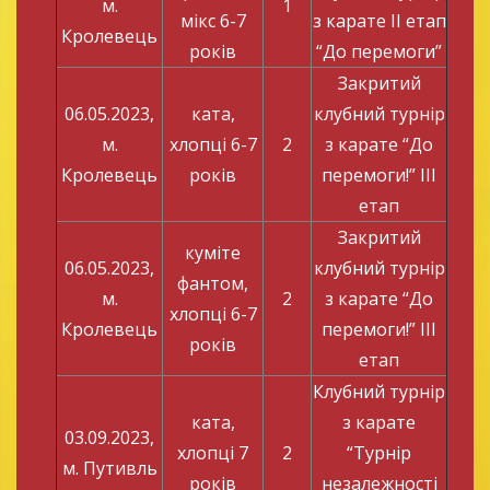
м.
1
мікс 6-7
з карате ІІ етап
Кролевець
років
“До перемоги”
Закритий
06.05.2023,
ката,
клубний турнір
м.
хлопці 6-7
2
з карате “До
Кролевець
років
перемоги!” ІІІ
етап
Закритий
куміте
06.05.2023,
клубний турнір
фантом,
м.
2
з карате “До
хлопці 6-7
Кролевець
перемоги!” ІІІ
років
етап
Клубний турнір
ката,
з карате
03.09.2023,
хлопці 7
2
“Турнір
м. Путивль
років
незалежності