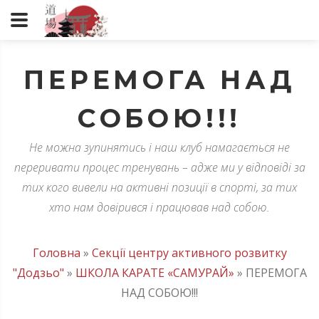
ПЕРЕМОГА НАД
СОБОЮ!!!
Не можна зупинятись і наш клуб намагається не
переривати процес тренувань – адже ми у відповіді за
тих кого вивели на активні позиції в спорті, за тих
хто нам довірився і працював над собою.
Головна
»
Секції центру активного розвитку
"Додзьо"
»
ШКОЛА КАРАТЕ «САМУРАЙ»
»
ПЕРЕМОГА
НАД СОБОЮ!!!