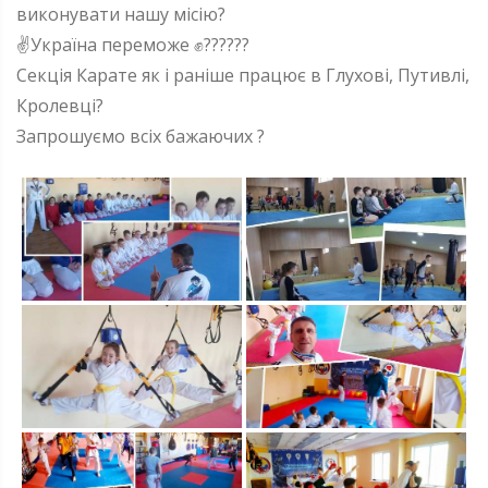
виконувати нашу місію?
✌️Україна переможе ✊??????
Секція Карате як і раніше працює в Глухові, Путивлі,
Кролевці?
Запрошуємо всіх бажаючих ?