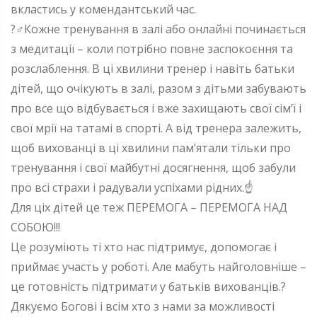
вкластись у комендантський час.
?‍♂️Кожне тренування в залі або онлайні починається
з медитації – коли потрібно повне заспокоєння та
розслаблення. В ці хвилини тренер і навіть батьки
дітей, що очікують в залі, разом з дітьми забувають
про все що відбувається і вже захищають свої сім’ї і
свої мрії на татамі в спорті. А від тренера залежить,
щоб вихованці в ці хвилини пам’ятали тільки про
тренування і свої майбутні досягнення, щоб забули
про всі страхи і радували успіхами рідних.☝️
Для ціх дітей це теж ПЕРЕМОГА – ПЕРЕМОГА НАД
СОБОЮ!!!
Це розуміють ті хто нас підтримує, допомогає і
приймає участь у роботі. Але мабуть найголовніше –
це готовність підтримати у батьків вихованців.?
Дякуємо Богові і всім хто з нами за можливості