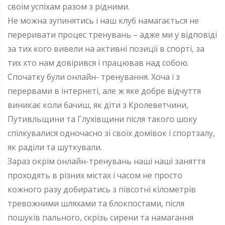
своїм успіхам разом з рідними.
Не можна зупинятись і наш клуб намагається не
переривати процес тренувань – адже ми у відповіді
за тих кого вивели на активні позиції в спорті, за
тих хто нам довірився і працював над собою.
Спочатку були онлайн- тренування. Хоча і з
перервами в інтернеті, але ж яке добре відчуття
виникає коли бачиш, як діти з Кролеветчини,
Путивльщини та Глухівщини після такого шоку
спілкувалися одночасно зі своїх домівок і спортзалу,
як раділи та шуткували.
Зараз окрім онлайн-тренувань наші наші заняття
проходять в різних містах і часом не просто
кожного разу добиратись з півсотні кілометрів
тревожними шляхами та блокпостами, після
пошуків пального, скрізь сирени та намагання