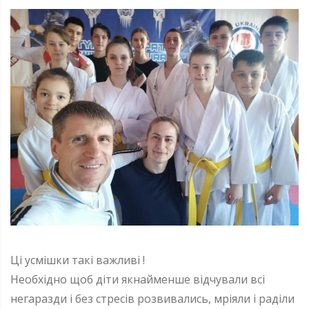
Ці усмішки такі важливі !
Необхідно щоб діти якнайменше відчували всі
негаразди і без стресів розвивались, мріяли і раділи